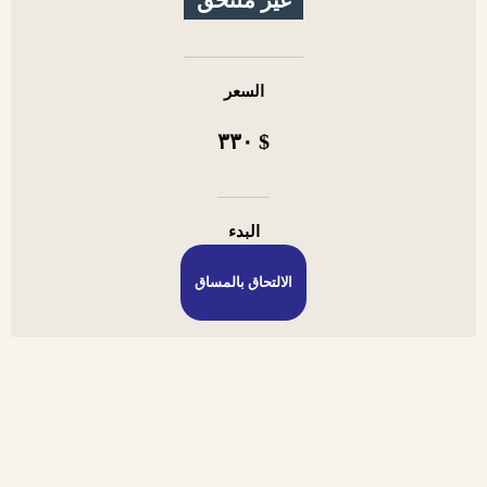
السعر
$ ٣٣٠
البدء
الالتحاق بالمساق